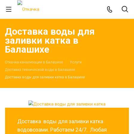
Доставка воды для
заливки катка в
Балашихе
Откачка канализации в Балашихе
Услуги
Доставка технической воды в Балашихе
Доставка воды для заливки катка в Балашихе
Доставка воды для заливки катка
водовозами. Работаем 24/7. Любая